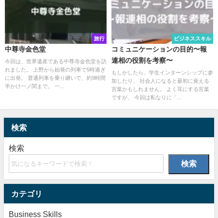
旅行
ビジネススキル
中尊寺金色堂
コミュニケーションの目的〜報
連相の役割を考察〜
今回は、世界遺産である中尊寺金色堂を訪
れました。 上野から始発の列車で5時過ぎ
もしかしたら、学生インターンシップに参
に出発。 普通列車を乗り継いで、約9時間
加したり、 社会人になると最初に覚える
半かけ一ノ関まで。 一...
言葉かもしれません。 よく耳にする言葉
ですが、 今回は私なりに「...
検索
検索
検索
カテゴリ
Business Skills