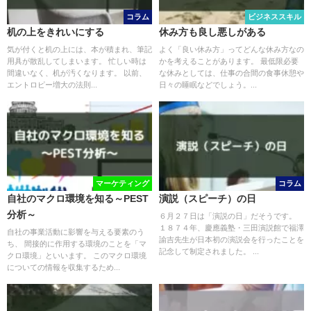
コラム
ビジネススキル
机の上をきれいにする
休み方も良し悪しがある
気が付くと机の上には、本が積まれ、筆記
よく「良い休み方」ってどんな休み方なの
用具が散乱してしまいます。 忙しい時は
かを考えることがあります。 最低限必要
間違いなく、机が汚くなります。 以前、
な休みとしては、仕事の合間の食事休憩や
エントロピー増大の法則...
日々の睡眠などでしょう。...
マーケティング
コラム
自社のマクロ環境を知る～PEST
演説（スピーチ）の日
分析～
６月２７日は「演説の日」だそうです。
１８７４年、慶應義塾・三田演説館で福澤
自社の事業活動に影響を与える要素のう
諭吉先生が日本初の演説会を行ったことを
ち、 間接的に作用する環境のことを「マ
記念して制定されました。 ...
クロ環境」といいます。 このマクロ環境
についての情報を収集するため...