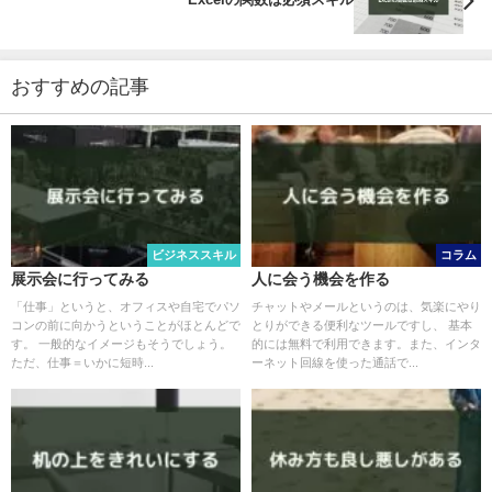
おすすめの記事
ビジネススキル
コラム
展示会に行ってみる
人に会う機会を作る
「仕事」というと、オフィスや自宅でパソ
チャットやメールというのは、気楽にやり
コンの前に向かうということがほとんどで
とりができる便利なツールですし、 基本
す。 一般的なイメージもそうでしょう。
的には無料で利用できます。また、インタ
ただ、仕事＝いかに短時...
ーネット回線を使った通話で...