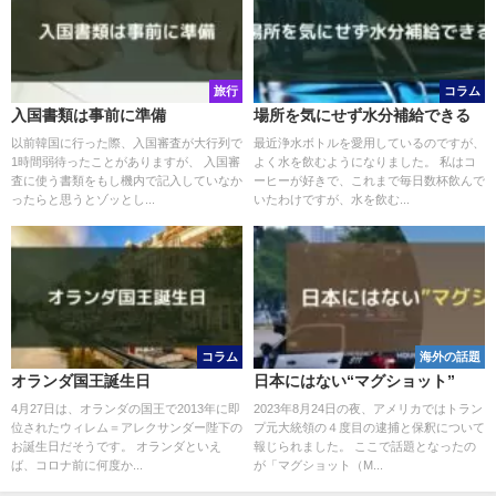
旅行
コラム
入国書類は事前に準備
場所を気にせず水分補給できる
以前韓国に行った際、入国審査が大行列で
最近浄水ボトルを愛用しているのですが、
1時間弱待ったことがありますが、 入国審
よく水を飲むようになりました。 私はコ
査に使う書類をもし機内で記入していなか
ーヒーが好きで、これまで毎日数杯飲んで
ったらと思うとゾッとし...
いたわけですが、水を飲む...
コラム
海外の話題
オランダ国王誕生日
日本にはない“マグショット”
4月27日は、オランダの国王で2013年に即
2023年8月24日の夜、アメリカではトラン
位されたウィレム＝アレクサンダー陛下の
プ元大統領の４度目の逮捕と保釈について
お誕生日だそうです。 オランダといえ
報じられました。 ここで話題となったの
ば、コロナ前に何度か...
が「マグショット（M...