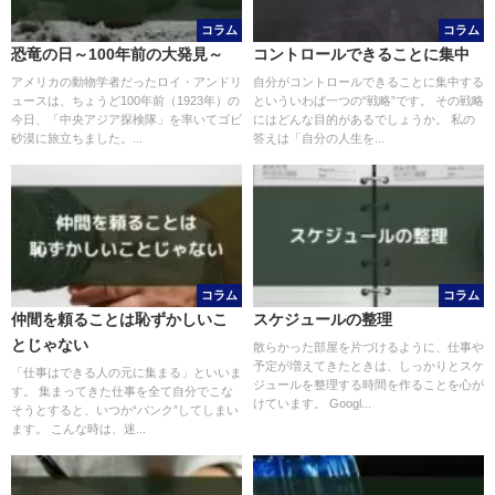
コラム
コラム
恐竜の日～100年前の大発見～
コントロールできることに集中
アメリカの動物学者だったロイ・アンドリ
自分がコントロールできることに集中する
ュースは、ちょうど100年前（1923年）の
といういわば一つの“戦略”です。 その戦略
今日、「中央アジア探検隊」を率いてゴビ
にはどんな目的があるでしょうか。 私の
砂漠に旅立ちました。...
答えは「自分の人生を...
コラム
コラム
仲間を頼ることは恥ずかしいこ
スケジュールの整理
とじゃない
散らかった部屋を片づけるように、仕事や
予定が増えてきたときは、しっかりとスケ
「仕事はできる人の元に集まる」といいま
ジュールを整理する時間を作ることを心が
す。 集まってきた仕事を全て自分でこな
けています。 Googl...
そうとすると、いつか“パンク”してしまい
ます。 こんな時は、迷...