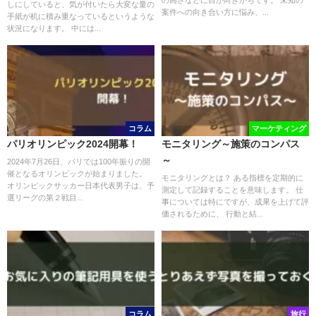
の高さなどに目が向きがちです。 未知の
しにしていると、気が付いたら大変な量の
案件への向き合い方に悩み、...
手紙が机に積み重なっているというような
状況になります。 中には...
コラム
マーケティング
パリオリンピック2024開幕！
モニタリング～施策のコンパス
～
2024年7月26日、パリでは100年振りの開
催となるオリンピックが始まりました。
モニタリングとは？ ある指標を定期的に
オリンピックサッカー日本代表男子は、予
測定して記録することを意味します。 仕
選リーグの第２戦目...
事については特にですが、成果を上げて評
価されるために、 行動と結...
コラム
旅行