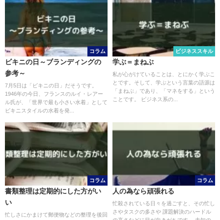
コラム
ビジネススキル
ビキニの日～ブランディングの
学ぶ＝まねぶ
参考～
私が心がけていることは、とにかく学ぶこ
とです。そして、学ぶという言葉の語源は
7月5日は「ビキニの日」だそうです。
「まねぶ」であり、「マネをする」という
1946年の今日、フランスのルイ・レアー
ことです。 ビジネス系の...
ル氏が、「世界で最も小さい水着」として
ビキニスタイルの水着を発...
コラム
コラム
書類整理は定期的にした方がい
人の為なら頑張れる
い
忙殺されている日々を過ごすと、その忙し
さやタスクの多さや 課題解決のハードル
忙しさにかまけて郵便物などの整理を後回