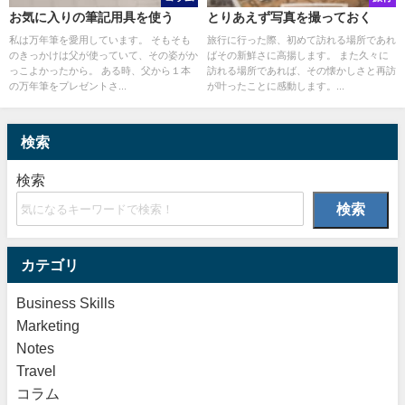
お気に入りの筆記用具を使う
とりあえず写真を撮っておく
私は万年筆を愛用しています。 そもそも
旅行に行った際、初めて訪れる場所であれ
のきっかけは父が使っていて、その姿がか
ばその新鮮さに高揚します。 また久々に
っこよかったから。 ある時、父から１本
訪れる場所であれば、その懐かしさと再訪
の万年筆をプレゼントさ...
が叶ったことに感動します。...
検索
検索
検索
カテゴリ
Business Skills
Marketing
Notes
Travel
コラム