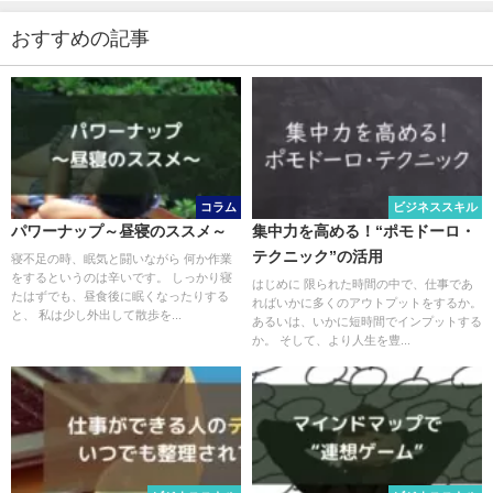
おすすめの記事
コラム
ビジネススキル
パワーナップ～昼寝のススメ～
集中力を高める！“ポモドーロ・
テクニック”の活用
寝不足の時、眠気と闘いながら 何か作業
をするというのは辛いです。 しっかり寝
はじめに 限られた時間の中で、仕事であ
たはずでも、昼食後に眠くなったりする
ればいかに多くのアウトプットをするか。
と、 私は少し外出して散歩を...
あるいは、いかに短時間でインプットする
か。 そして、より人生を豊...