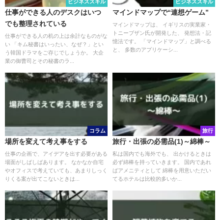
ビジネススキル
ビジネススキル
仕事ができる人のデスクはいつ
マインドマップで“連想ゲーム”
でも整理されている
マインドマップは、 イギリスの実業家・
トニーブザン氏が開発した、 発想法・記
仕事ができる人の机の上は余計なものがな
憶法です。 「マインドマップ」と調べる
い 「キム秘書はいったい、なぜ？」とい
と、 多数のアプリケーシ...
う韓国ドラマをご存じでしょうか。 大企
業の御曹司とその秘書のラ...
コラム
旅行
場所を変えて考え事をする
旅行・出張の必需品(1)～綿棒～
仕事の企画で、アイデアを出す必要がある
私は国内でも海外でも、 出かけるときは
場面がしばしばあります。 なかなか自宅
必ず綿棒を持っていきます。 国内であれ
やオフィスで考えていても、あまりしっく
ばアメニティとして 綿棒を用意いただい
りくる案が出てこないときは...
てるホテルは比較的多いか...