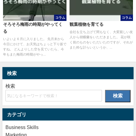
コラム
コラム
そろそろ梅雨の時期がやってく
観葉植物を育てる
る
会社を立ち上げて間もなく、大変親しい友
人から胡蝶蘭をいただきました。 花が咲
いよいよ６月に入りました。 先月末から
く前のものをいただいたのですが、それが
今日にかけて、お天気はちょっと下り坂で
また粋な計らいというか、...
すね。 どんよりした空を見ていたら、今
年もまた梅雨の時期がやっ...
検索
検索
検索
カテゴリ
Business Skills
Marketing