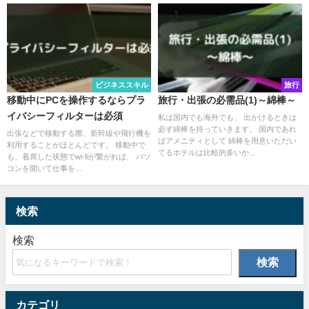
ビジネススキル
旅行
移動中にPCを操作するならプラ
旅行・出張の必需品(1)～綿棒～
イバシーフィルターは必須
私は国内でも海外でも、 出かけるときは
必ず綿棒を持っていきます。 国内であれ
出張などで移動する際、新幹線や飛行機を
ばアメニティとして 綿棒を用意いただい
利用することがほとんどです。 移動中で
てるホテルは比較的多いか...
も、着席した状態でwi-fiが繋がれば、 パソ
コンを開いて仕事を...
検索
検索
検索
カテゴリ