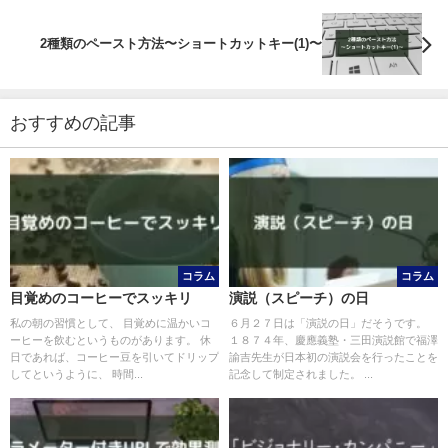
2種類のペースト方法〜ショートカットキー(1)〜
おすすめの記事
コラム
コラム
目覚めのコーヒーでスッキリ
演説（スピーチ）の日
私の朝の習慣として、 目覚めに温かいコ
６月２７日は「演説の日」だそうです。
ーヒーを飲むというものがあります。 休
１８７４年、慶應義塾・三田演説館で福澤
日であれば、コーヒー豆を引いてドリップ
諭吉先生が日本初の演説会を行ったことを
してというように、 時間...
記念して制定されました。 ...