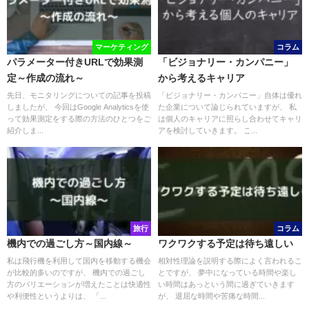
マーケティング
コラム
パラメーター付きURLで効果測
「ビジョナリー・カンパニー」
定～作成の流れ～
から考えるキャリア
先日、モニタリングについての記事を投稿
「ビジョナリー・カンパニー」自体は優れ
しましたが、 今回はGoogle Analyticsを使
た企業について論じられていますが、 私
って効果測定をする際の方法のひとつをご
は個人のキャリアに照らし合わせてキャリ
紹介しま...
アを検討していきます。 こ...
旅行
コラム
機内での過ごし方～国内線～
ワクワクする予定は待ち遠しい
私は飛行機を利用して国内を移動する機会
相対性理論を説明する際によく言われるこ
が比較的多いのですが、 機内での過ごし
とですが、 夢中になっている時間や楽し
方のバリエーションが増えたことは快適性
い時間はあっという間に過ぎていきます
や利便性というよりは、 「...
が、 退屈な時間や苦痛な時間...