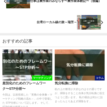
仕事は農作業のみならず〜農作業体験記〜（後編）
台湾ローカル線の旅～瑞芳～
おすすめの記事
マーケティング
コラム
差別化のためのフレームワー
気分転換に掃除
ク〜STP分析〜
机の上の整理が大切なのはその通りです
が、掃除をすること自体が気分転換に役立
今回は、以前投稿した「実務の全体像～マ
つように思います。 私の場合は何かに詰
ーケティング戦略の流れ～」の中で登場し
まったらとりあえず掃除をす...
た STP分析について記します。 そして、
STP分析の前提となる...