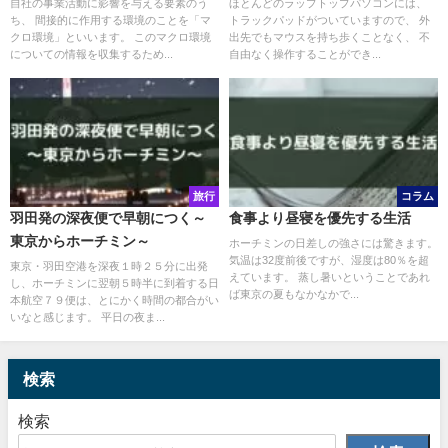
自社の事業活動に影響を与える要素のう
ほとんどのラップトップパソコンには、
ち、 間接的に作用する環境のことを「マ
トラックパッドがついていますので、 外
クロ環境」といいます。 このマクロ環境
出先でもマウスを持ち歩くことなく、 不
についての情報を収集するため...
自由なく操作することができ...
旅行
コラム
羽田発の深夜便で早朝につく～
食事より昼寝を優先する生活
東京からホーチミン～
ホーチミンの日差しの強さには驚きます。
気温は32度前後ですが、湿度は80％を超
東京・羽田空港を深夜１時２５分に出発
えています。 蒸し暑いということであれ
し、ホーチミンに翌朝５時半に到着する日
ば東京の夏もなかなかで...
本航空７９便は、とにかく時間の都合がい
いなと感じます。 平日の夜ま...
検索
検索