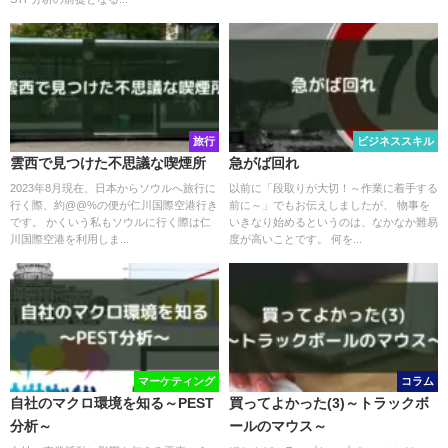
旅行
ビジネススキル
雲西で見つけた不思議な喫煙所
急がば回れ
2023年8月現在、日本からソウルへ旅行に
以前に「段取りが大切！～作業に着手する
行く際、約@@%の便が仁川国際空港行き
前に～」でもお伝えしましたが、 物事を
です。 かくいう私もソウルに行く際は仁
いきなり始めるというのは、なかなか難易
川国際空港を利用しま...
度が高いことです。 何を...
マーケティング
コラム
自社のマクロ環境を知る～PEST
買ってよかった(3)～トラックボ
分析～
ールのマウス～