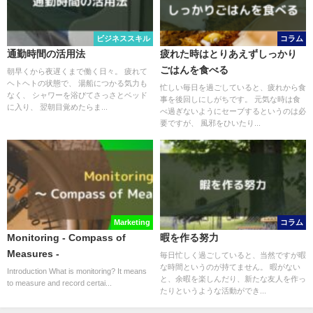
ビジネススキル
コラム
通勤時間の活用法
疲れた時はとりあえずしっかり
ごはんを食べる
朝早くから夜遅くまで働く日々。 疲れて
ヘトヘトの状態で、 湯船につかる気力も
忙しい毎日を過ごしていると、疲れから食
なく、 シャワーを浴びてさっさとベッド
事を後回しにしがちです。 元気な時は食
に入り、 翌朝目覚めたらま...
べ過ぎないようにセーブするというのは必
要ですが、 風邪をひいたり...
Marketing
コラム
Monitoring - Compass of
暇を作る努力
Measures -
毎日忙しく過ごしていると、当然ですが暇
な時間というのが持てません。 暇がない
Introduction What is monitoring? It means
と、余暇を楽しんだり、新たな友人を作っ
to measure and record certai...
たりというような活動ができ...