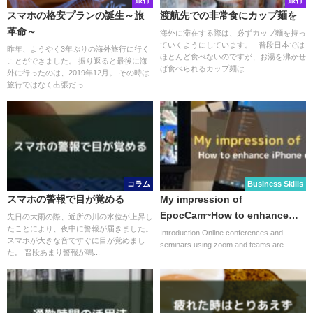
旅行
旅行
スマホの格安プランの誕生～旅
渡航先での非常食にカップ麺を
革命～
海外に滞在する際は、必ずカップ麵を持っ
ていくようにしています。 普段日本では
昨年、ようやく3年ぶりの海外旅行に行く
ほとんど食べないのですが、お湯を沸かせ
ことができました。 振り返ると最後に海
ば食べられるカップ麺は...
外に行ったのは、2019年12月。 その時は
旅行ではなく出張だっ...
コラム
Business Skills
スマホの警報で目が覚める
My impression of
EpocCam~How to enhance
先日の大雨の際、近所の川の水位が上昇し
たことにより、夜中に警報が届きました。
iPhone on Business~
Introduction Online conferences and
スマホが大きな音ですぐに目が覚めまし
seminars using zoom and teams are ...
た。 普段あまり警報が鳴...