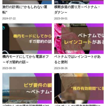
旅行の計画に“かもしれない運
横断歩道の渡り方～ベトナム・
転”
ダナン～
2024-07-22
2023-09-01
機内モードにしてから電源オフ
ベトナムではレインコートがあ
～ギガ節約の話～
ると便利
2023-08-30
2023-08-26