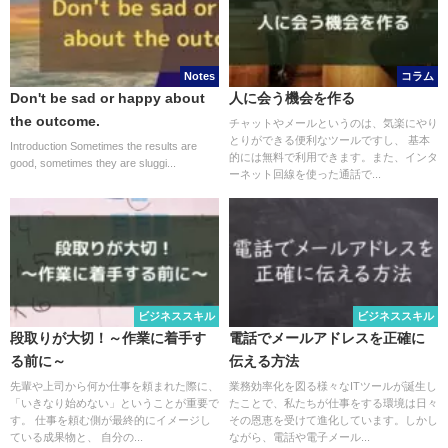
Notes
コラム
Don't be sad or happy about
人に会う機会を作る
the outcome.
チャットやメールというのは、気楽にやり
とりができる便利なツールですし、 基本
Introduction Sometimes the results are
的には無料で利用できます。また、インタ
good, sometimes they are sluggi...
ーネット回線を使った通話で...
ビジネススキル
ビジネススキル
段取りが大切！～作業に着手す
電話でメールアドレスを正確に
る前に～
伝える方法
先輩や上司から何か仕事を頼まれた際に、
業務効率化を図る様々なITツールが誕生し
「いきなり始めない」ということが重要で
たことで、私たちが仕事をする環境は日々
す。 仕事を頼む側が最終的にイメージし
その恩恵を受けて進化しています。しかし
ている成果物と、 自分の...
ながら、電話や電子メール...