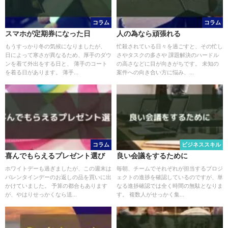
コラム
コラム
スマホが定期券になった日
人の為なら頑張れる
もうすっかり冬の気候になりましたが、
忙殺されている日々を過ごすと、その忙し
日によって寒さが異なるため、厚手のダウ
さやタスクの多さや 課題解決のハードル
ンを着て外出をする日と、 薄手のコート
の高さなどに目が向きがちです。 未知の
を着る日があります。 薄手...
案件への向き合い方に悩み、...
コラム
ビジネススキル
喜んでもらえるプレゼント選び
良い会議をするために
ホワイトデーも過ぎましたが、この週末は
毎朝、チームでそれぞれが担当するプロジ
バレンタインデーのお返しの品を買いに出
ェクトの進捗を確認しているのですが、単
かけていました。 予算の都合もあります
なる進捗確認では全く時間の無駄となりま
が、やはりせっかくなら送...
す。 複数人がせっかく集...