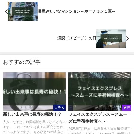
長屋みたいなマンション～ホーチミン１区～
演説（スピーチ）の日
おすすめの記事
コラム
旅行
新しい出来事は長寿の秘訣！？
フェイスエクスプレス～スムー
ズに手荷物検査へ～
大人になると、時間感覚が早くなると言い
ます。 これについては多くの研究がされ
2023年7月現在、法務省出入国在留管理庁
ているようですが、 あるひとつの結論と
の速報値によると、 2023年6月の外国の方