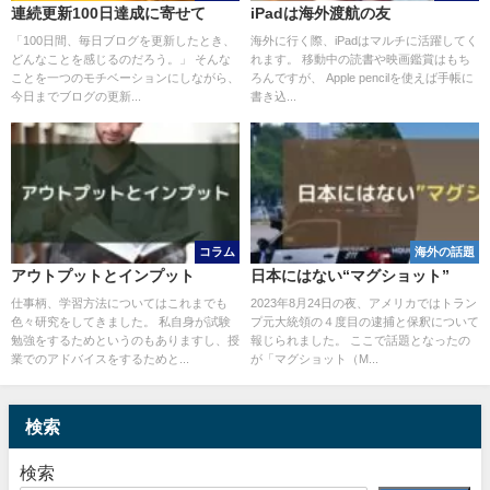
連続更新100日達成に寄せて
iPadは海外渡航の友
「100日間、毎日ブログを更新したとき、
海外に行く際、iPadはマルチに活躍してく
どんなことを感じるのだろう。」 そんな
れます。 移動中の読書や映画鑑賞はもち
ことを一つのモチベーションにしながら、
ろんですが、 Apple pencilを使えば手帳に
今日までブログの更新...
書き込...
コラム
海外の話題
アウトプットとインプット
日本にはない“マグショット”
仕事柄、学習方法についてはこれまでも
2023年8月24日の夜、アメリカではトラン
色々研究をしてきました。 私自身が試験
プ元大統領の４度目の逮捕と保釈について
勉強をするためというのもありますし、授
報じられました。 ここで話題となったの
業でのアドバイスをするためと...
が「マグショット（M...
検索
検索