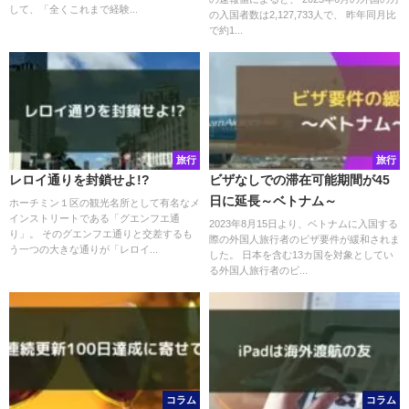
して、「全くこれまで経験...
の入国者数は2,127,733人で、 昨年同月比
で約1...
旅行
旅行
レロイ通りを封鎖せよ!?
ビザなしでの滞在可能期間が45
日に延長～ベトナム～
ホーチミン１区の観光名所として有名なメ
インストリートである「グエンフエ通
2023年8月15日より、ベトナムに入国する
り」。 そのグエンフエ通りと交差するも
際の外国人旅行者のビザ要件が緩和されま
う一つの大きな通りが「レロイ...
した。 日本を含む13カ国を対象としてい
る外国人旅行者のビ...
コラム
コラム