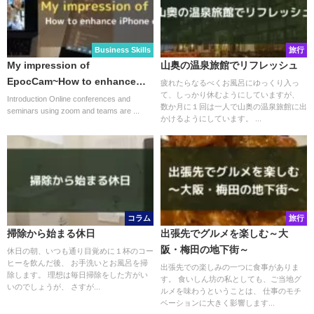
Business Skills
旅行
My impression of
山奥の温泉旅館でリフレッシュ
EpocCam~How to enhance
疲れたらなるべくお風呂にゆっくり入っ
て、しっかり休むようにしていますが、
iPhone on Business~
Introduction Online conferences and
数か月に１回は一人で山奥の温泉旅館に出
seminars using zoom and teams are ...
かけるようにしています。 ...
コラム
旅行
掃除から始まる休日
出張先でグルメを楽しむ～大
阪・梅田の地下街～
休日の朝、いつも通り目覚めに１杯のコー
ヒーを飲んだ後、 お手洗いとお風呂を掃
出張先での楽しみの一つに食事がありま
除します。 理想は毎日掃除をした方がい
す。 食いしん坊の私としても、ご当地グ
いのでしょうが、 さすが...
ルメを味わうということは、 仕事のモチ
ベーションに大きく影響します...