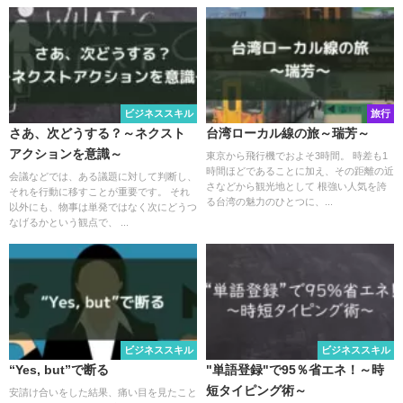
ビジネススキル
旅行
さあ、次どうする？～ネクスト
台湾ローカル線の旅～瑞芳～
アクションを意識～
東京から飛行機でおよそ3時間。 時差も1
時間ほどであることに加え、その距離の近
会議などでは、ある議題に対して判断し、
さなどから観光地として 根強い人気を誇
それを行動に移すことが重要です。 それ
る台湾の魅力のひとつに、...
以外にも、物事は単発ではなく次にどうつ
なげるかという観点で、 ...
ビジネススキル
ビジネススキル
“Yes, but”で断る
"単語登録"で95％省エネ！～時
短タイピング術～
安請け合いをした結果、痛い目を見たこと