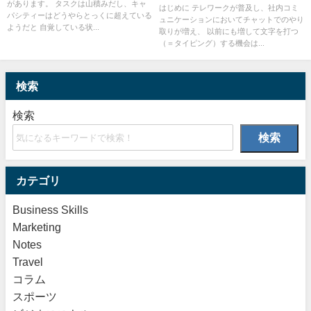
があります。 タスクは山積みだし、キャ
はじめに テレワークが普及し、社内コミ
パシティーはどうやらとっくに超えている
ュニケーションにおいてチャットでのやり
ようだと 自覚している状...
取りが増え、 以前にも増して文字を打つ
（＝タイピング）する機会は...
検索
検索
検索
カテゴリ
Business Skills
Marketing
Notes
Travel
コラム
スポーツ