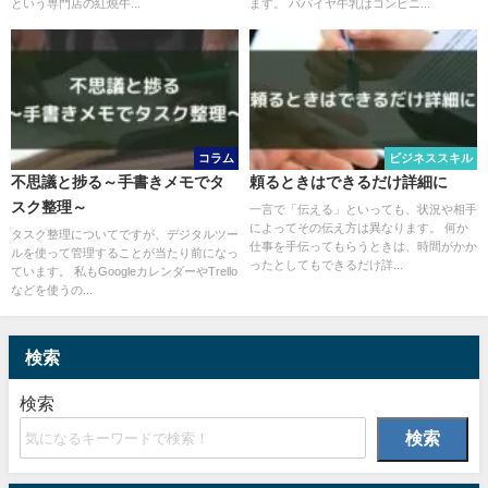
という専門店の紅燒牛...
ます。 パパイヤ牛乳はコンビニ...
コラム
ビジネススキル
不思議と捗る～手書きメモでタ
頼るときはできるだけ詳細に
スク整理～
一言で「伝える」といっても、状況や相手
によってその伝え方は異なります。 何か
タスク整理についてですが、デジタルツー
仕事を手伝ってもらうときは、時間がかか
ルを使って管理することが当たり前になっ
ったとしてもできるだけ詳...
ています。 私もGoogleカレンダーやTrello
などを使うの...
検索
検索
検索