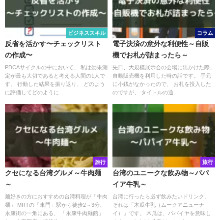
ビジネススキル
コラム
反省を活かす〜チェックリスト
電子決済の意外な利便性～自販
の作成〜
機でお札が詰まったら～
PDCAサイクルの中において、 私は効果測
先日、大規模展示会の会場に出かけた際、
定が最も大切であると考える人間の1人で
自動販売機を利用した時の話です。 手元
す。 行動した結果を振り返り、 どのよう
に小銭がなかったので、 お札を投入した
に評価してどのように...
のですが、 タイトルの通...
旅行
旅行
クセになる台湾グルメ～牛肉麺
台湾のユニークな飲み物～パパ
～
イア牛乳～
麺好きの方におすすめの台湾料理が「牛肉
台湾に行ったら必ず飲みたいドリンク。
麺」 MRTの「東門」駅から徒歩2～3分、
それは「木瓜牛乳（ムークアニューナ
永康街の一角にある、 「永康牛肉麺館」
イ）」です。 木瓜は、パパイヤを意味し