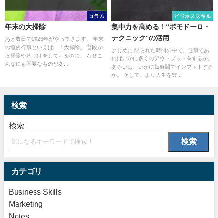
コラム
ビジネススキル
年末の大掃除
集中力を高める！“ポモドーロ・
テクニック”の活用
あと数日で2023年がやってきます。 年末
の恒例行事といえば、「大掃除」 普段か
はじめに 限られた時間の中で、仕事であ
ら掃除や片づけをしているのに、 なぜこ
ればいかに多くのアウトプットをするか。
んなにも不要なものがあ...
あるいは、いかに短時間でインプットする
か。 そして、より人生を豊...
検索
検索
検索
カテゴリ
Business Skills
Marketing
Notes