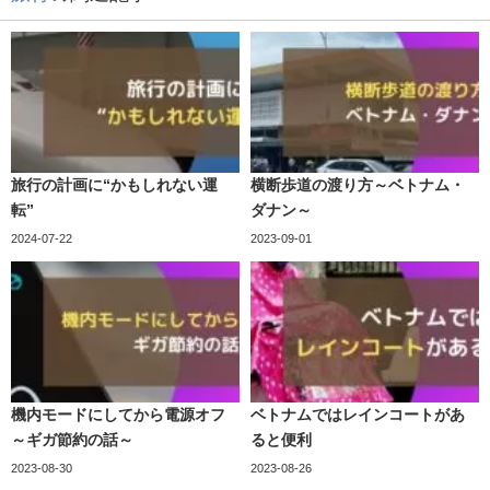
旅行の計画に“かもしれない運
横断歩道の渡り方～ベトナム・
転”
ダナン～
2024-07-22
2023-09-01
機内モードにしてから電源オフ
ベトナムではレインコートがあ
～ギガ節約の話～
ると便利
2023-08-30
2023-08-26