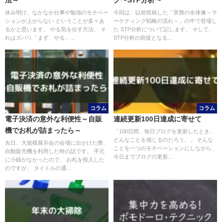
法～
ク〜STP分析〜
休み明け、なかなか仕事や勉強のモチベー
今回は、以前投稿した「実務の全体像～マ
ションが上がらない ということが多々あ
ーケティング戦略の流れ～」の中で登場し
るかと思います。 やる気を出す方法、 そ
た STP分析について記します。 そして、
れはズバリ「まず、やる」...
STP分析の前提となる...
コラム
コラム
電子決済の意外な利便性～自販
連続更新100日達成に寄せて
機でお札が詰まったら～
「100日間、毎日ブログを更新したとき、
どんなことを感じるのだろう。」 そんな
先日、大規模展示会の会場に出かけた際、
ことを一つのモチベーションにしながら、
自動販売機を利用した時の話です。 手元
今日までブログの更新...
に小銭がなかったので、 お札を投入した
のですが、 タイトルの通...