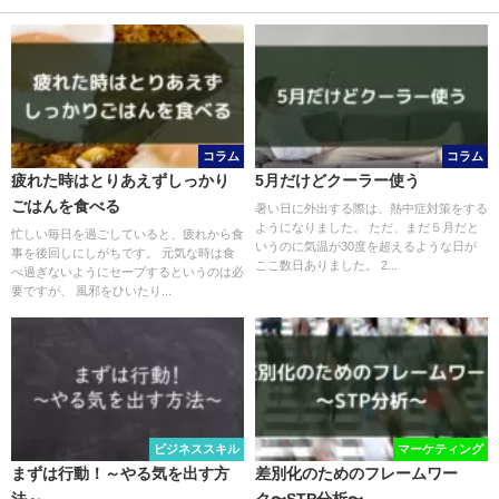
コラム
コラム
疲れた時はとりあえずしっかり
5月だけどクーラー使う
ごはんを食べる
暑い日に外出する際は、熱中症対策をする
ようになりました。 ただ、まだ５月だと
忙しい毎日を過ごしていると、疲れから食
いうのに気温が30度を超えるような日が
事を後回しにしがちです。 元気な時は食
ここ数日ありました。 2...
べ過ぎないようにセーブするというのは必
要ですが、 風邪をひいたり...
ビジネススキル
マーケティング
まずは行動！～やる気を出す方
差別化のためのフレームワー