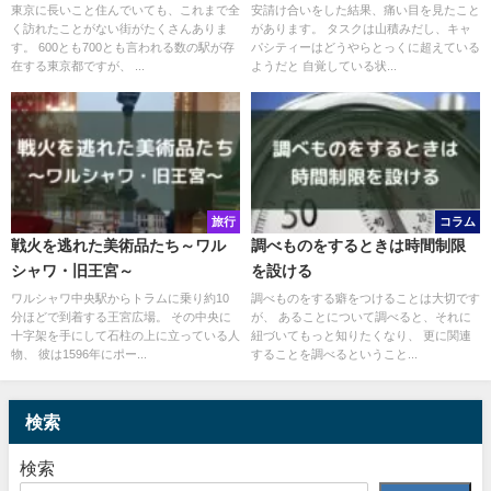
東京に長いこと住んでいても、これまで全
安請け合いをした結果、痛い目を見たこと
く訪れたことがない街がたくさんありま
があります。 タスクは山積みだし、キャ
す。 600とも700とも言われる数の駅が存
パシティーはどうやらとっくに超えている
在する東京都ですが、 ...
ようだと 自覚している状...
旅行
コラム
戦火を逃れた美術品たち～ワル
調べものをするときは時間制限
シャワ・旧王宮～
を設ける
ワルシャワ中央駅からトラムに乗り約10
調べものをする癖をつけることは大切です
分ほどで到着する王宮広場。 その中央に
が、 あることについて調べると、それに
十字架を手にして石柱の上に立っている人
紐づいてもっと知りたくなり、 更に関連
物、 彼は1596年にポー...
することを調べるということ...
検索
検索