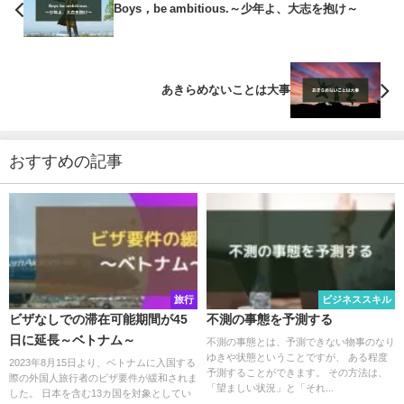
Boys，be ambitious.～少年よ、大志を抱け～
あきらめないことは大事
おすすめの記事
旅行
ビジネススキル
ビザなしでの滞在可能期間が45
不測の事態を予測する
日に延長～ベトナム～
不測の事態とは、予測できない物事のなり
ゆきや状態ということですが、 ある程度
2023年8月15日より、ベトナムに入国する
予測することができます。 その方法は、
際の外国人旅行者のビザ要件が緩和されま
「望ましい状況」と「それ...
した。 日本を含む13カ国を対象としてい