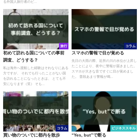
る外国人旅行者のビ...
旅行
コラム
初めて訪れる国についての事前
スマホの警報で目が覚める
調査、どうする？
先日の大雨の際、近所の川の水位が上昇し
たことにより、夜中に警報が届きました。
私は海外へ渡航した経験はそれなりにある
スマホが大きな音ですぐに目が覚めまし
方ですが、 それでも行ったことがない国
た。 普段あまり警報が鳴...
を訪れることになったときは、 とても不
安になります（笑） そも...
コラム
ビジネススキル
買い物のついでに都内を散歩
“Yes, but”で断る